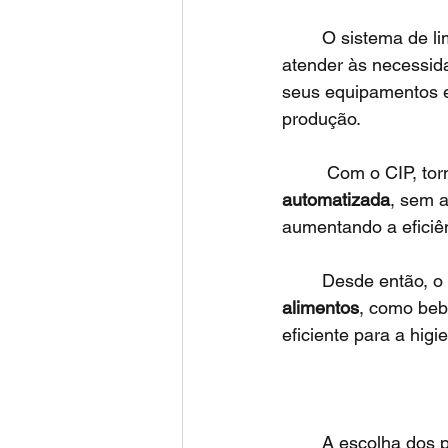
	O sistema de l
atender às necessida
seus equipamentos e
produção.
	 Com o CIP, tor
automatizada
, sem 
aumentando a eficiê
	Desde então, o
alimentos
, como beb
eficiente para a hig
	A escolha dos produtos corretos para utilizar no sistema CIP é fundamental para 