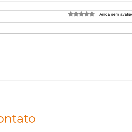
Avaliado com 0 de 5 estrel
Ainda sem avalia
ontato