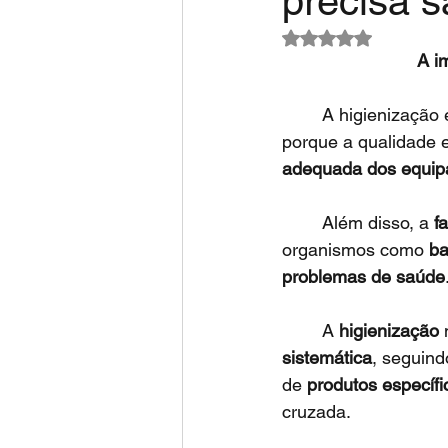
precisa s
Avaliado com NaN d
      
	A higienização é um dos aspectos mais importantes na indústria de alimentos. Isso 
porque a qualidade 
adequada dos equi
 	Além disso, a 
f
organismos como 
ba
problemas de saúde
	A 
higienização
 
sistemática
, seguind
de 
produtos específi
cruzada. 