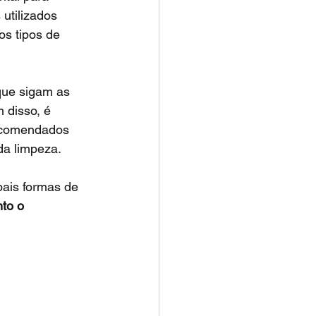
utilizados 
s tipos de 
que sigam as 
 disso, é 
ecomendados 
da limpeza.
pais formas de 
to o 