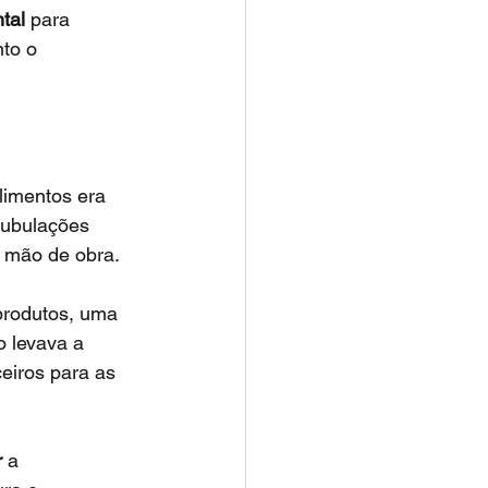
tal
 para 
to o 
alimentos era 
tubulações 
 mão de obra.
 produtos, uma 
 levava a 
eiros para as 
r
 a 