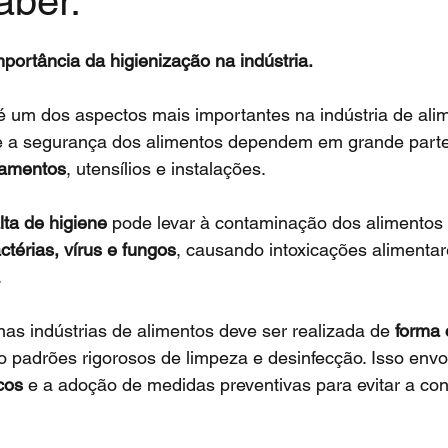
aber.
e 5 estrelas.
                     A importância da higienização na indústria.
e a segurança dos alimentos dependem em grande parte
pamentos
, utensílios e instalações.
alta de higiene
 pode levar à contaminação dos alimentos 
ctérias, vírus e fungos
, causando intoxicações alimentar
.
nas indústrias de alimentos deve ser realizada de 
forma 
o padrões rigorosos de limpeza e desinfecção. Isso envol
cos
 e a adoção de medidas preventivas para evitar a co