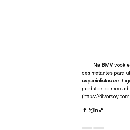
	Na 
BMV
 você e
desinfetantes para u
especialistas
 em hig
produtos do mercado
(https://diversey.com