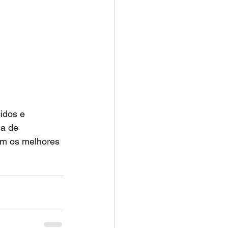
idos e 
da de 
om os melhores 