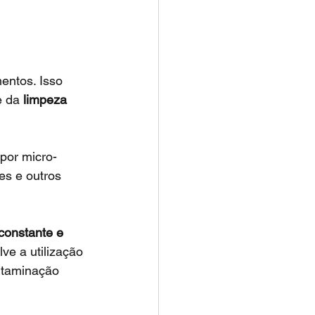
 da 
limpeza 
por micro-
es e outros 
constante e 
ve a utilização 
ntaminação 