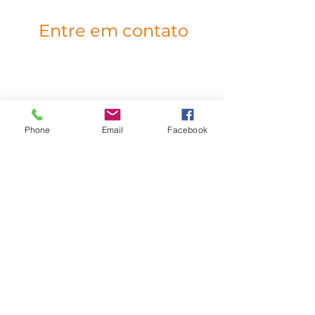
Entre em contato
Av. Nilo Ruschel, 56 - Protásio Alves,
Porto Alegre
bmv@bmvdistribuidora.com.br
Phone
Email
Facebook
(51) 3382-1300