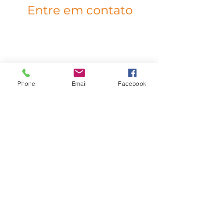
Entre em contato
Av. Nilo Ruschel, 56 - Protásio Alves,
Porto Alegre
bmv@bmvdistribuidora.com.br
Phone
Email
Facebook
(51) 3382-1300