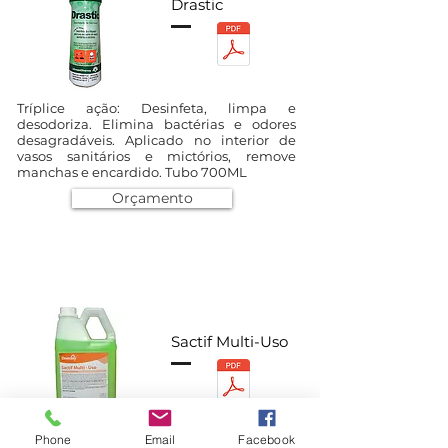
Drastic
Tríplice ação: Desinfeta, limpa e
desodoriza. Elimina bactérias e odores
desagradáveis. Aplicado no interior de
vasos sanitários e mictórios, remove
manchas e encardido. Tubo 700ML
Orçamento
Sactif Multi-Uso
Phone
Email
Facebook
Limpador de uso geral para a limpeza